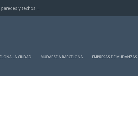
paredes y techos ...
ELONA LA CIUDAD
MUDARSE A BARCELONA
EMPRESAS DE MUDANZAS