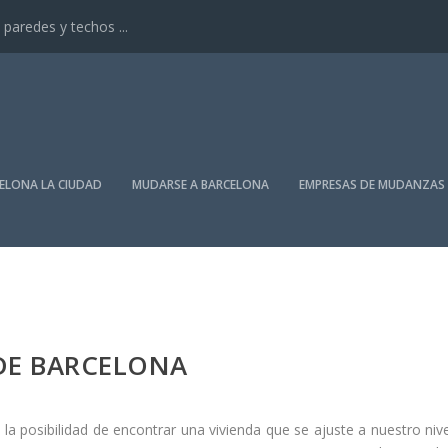
paredes y techos ...
ELONA LA CIUDAD
MUDARSE A BARCELONA
EMPRESAS DE MUDANZAS
 DE BARCELONA
la posibilidad de encontrar una vivienda que se ajuste a nuestro nive