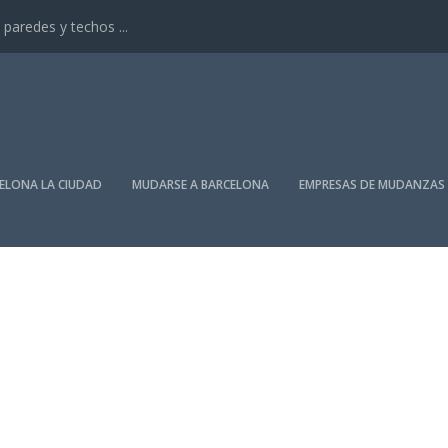
paredes y techos ...
ELONA LA CIUDAD
MUDARSE A BARCELONA
EMPRESAS DE MUDANZAS