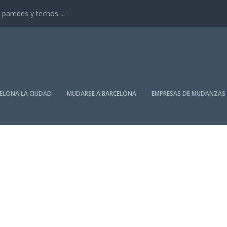
paredes y techos ...
ELONA LA CIUDAD
MUDARSE A BARCELONA
EMPRESAS DE MUDANZAS