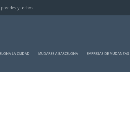
paredes y techos ...
ELONA LA CIUDAD
MUDARSE A BARCELONA
EMPRESAS DE MUDANZAS