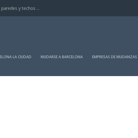
paredes y techos ...
ELONA LA CIUDAD
MUDARSE A BARCELONA
EMPRESAS DE MUDANZAS