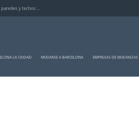
paredes y techos ...
ELONA LA CIUDAD
MUDARSE A BARCELONA
EMPRESAS DE MUDANZAS