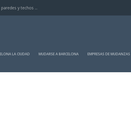
paredes y techos ...
ELONA LA CIUDAD
MUDARSE A BARCELONA
EMPRESAS DE MUDANZAS