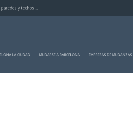
paredes y techos ...
ELONA LA CIUDAD
MUDARSE A BARCELONA
EMPRESAS DE MUDANZAS