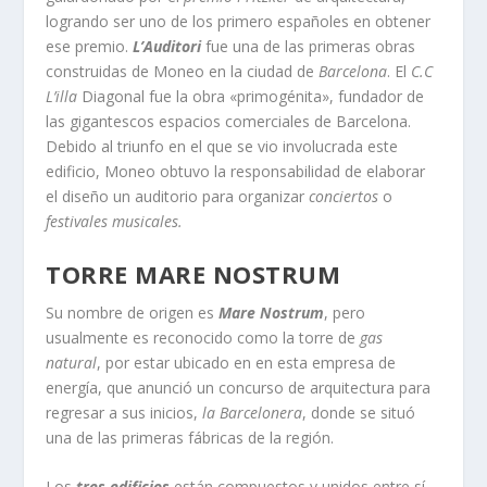
logrando ser uno de los primero españoles en obtener
ese premio.
L’Auditori
fue una de las primeras obras
construidas de Moneo en la ciudad de
Barcelona
. El
C.C
L’illa
Diagonal fue la obra «primogénita», fundador de
las gigantescos espacios comerciales de Barcelona.
Debido al triunfo en el que se vio involucrada este
edificio, Moneo obtuvo la responsabilidad de elaborar
el diseño un auditorio para organizar
conciertos
o
festivales musicales.
TORRE MARE NOSTRUM
Su nombre de origen es
Mare Nostrum
, pero
usualmente es reconocido como la torre de
gas
natural
, por estar ubicado en en esta empresa de
energía, que anunció un concurso de arquitectura para
regresar a sus inicios,
la Barcelonera
, donde se situó
una de las primeras fábricas de la región.
Los
tres edificios
están compuestos y unidos entre sí,