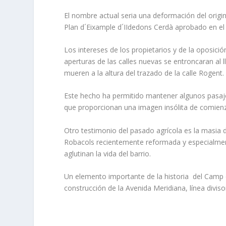
El nombre actual seria una deformación del origina
Plan d´Eixample d´IIdedons Cerdà aprobado en el
Los intereses de los propietarios y de la oposici
aperturas de las calles nuevas se entroncaran al l
mueren a la altura del trazado de la calle Rogent.
Este hecho ha permitido mantener algunos pasajes 
que proporcionan una imagen insólita de comienzo
Otro testimonio del pasado agrícola es la masia d
Robacols recientemente reformada y especialmen
aglutinan la vida del barrio.
Un elemento importante de la historia del Camp de 
construcción de la Avenida Meridiana, línea divisor