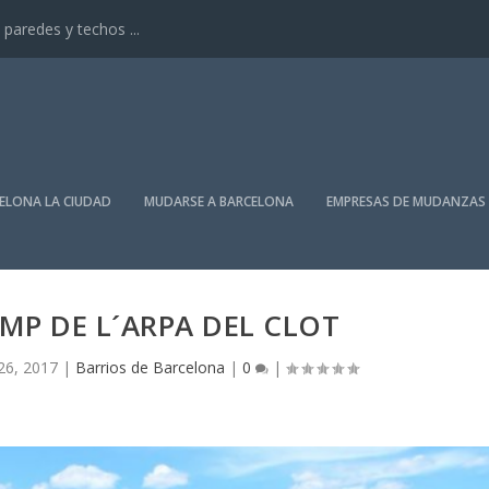
paredes y techos ...
ELONA LA CIUDAD
MUDARSE A BARCELONA
EMPRESAS DE MUDANZAS
AMP DE L´ARPA DEL CLOT
26, 2017
|
Barrios de Barcelona
|
0
|