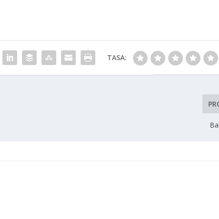
TASA:
PR
Bar