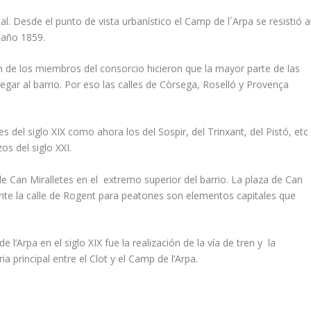
l. Desde el punto de vista urbanístico el Camp de l´Arpa se resistió a
 año 1859.
ón de los miembros del consorcio hicieron que la mayor parte de las
legar al barrio. Por eso las calles de Còrsega, Roselló y Provença
del siglo XIX como ahora los del Sospir, del Trinxant, del Pistó, etc
s del siglo XXI.
e Can Miralletes en el extremo superior del barrio. La plaza de Can
te la calle de Rogent para peatones son elementos capitales que
l’Arpa en el siglo XIX fue la realización de la vía de tren y la
ia principal entre el Clot y el Camp de l’Arpa.