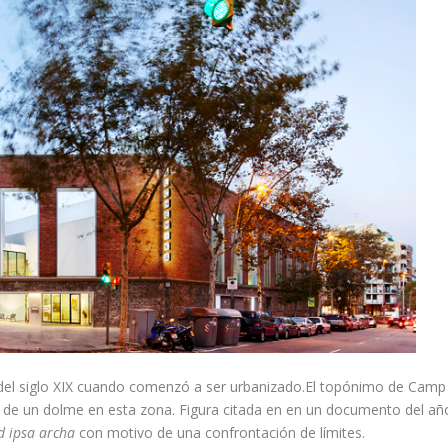
del siglo XIX cuando comenzó a ser urbanizado.El topónimo de Camp
a de un dolme en esta zona. Figura citada en en un documento del añ
d ipsa archa
con motivo de una confrontación de límites.