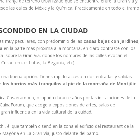
ha franja de terreno urbanizado que se encuentra entre la Gran Vía y
esde las calles de Méxic y la Química, Practicamente en todo el tram
ESCONDIDO EN LA CIUDAD
icas muy peculiares, con predominio de las
casas bajas con jardines
ma
en la parte más próxima a la montaña, en claro contraste con los
erca sobre la Gran Vía, donde los nombres de las calles evocan el
 Crisantem, el Lotus, la Begònia, etc).
 una buena opción. Tienes rapido acceso a dos entradas y salidas
e los barrios más tranquilos al pie de la montaña de Montjüic
.
ábrica Casarramona, ocupada durante años por las instalaciones de la
 CaixaForum, que acoge a exposiciones de artes, salas de
ran influencia en la vida cultural de la cuidad.
ch , él que también diseñó en la zona el edificio del restaurant de la
e Magòria en La Gran Vía, justo delante del barrio.