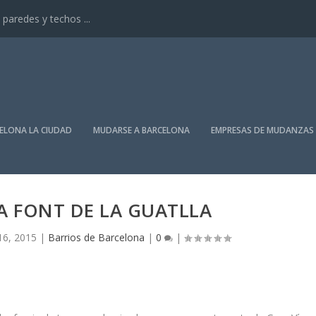
paredes y techos ...
ELONA LA CIUDAD
MUDARSE A BARCELONA
EMPRESAS DE MUDANZAS
A FONT DE LA GUATLLA
16, 2015
|
Barrios de Barcelona
|
0
|