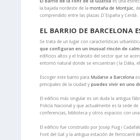
El barrio de la Font de la Guatlla
es una estrec
la bajada nordeste de la
montaña de Montjüic
, d
comprendido entre las plazas D´España y Cerdà .
EL BARRIO DE BARCELONA 
Se trata de un lugar con características urbaníst
que configuran en un inusual rincón de cal
edificios altos y el tránsito del sector que se ac
entorno natural donde se encuentran ( la Dàlia, el
Escoger este barrio para
Mudarse a Barcelona
es
principales de la ciudad y
puedes vivir en uno d
El edificio más singular es sin duda la antigua f
Policía Nacional y que actualmente es la sede de
conferencias, biblioteca y otros espacios con una g
El edificio fue construido por Josep Puig i Cadafal
Font del Gat y la antigua estación de ferrocarril d