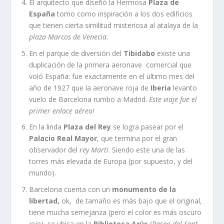
El arquitecto que diseñó la Hermosa
Plaza de
España
tomo como inspiración a los dos edificios
que tienen cierta similitud misteriosa al atalaya de la
plaza Marcos de Venecia.
En el parque de diversión del
Tibidabo
existe una
duplicación de la primera aeronave comercial que
voló España: fue exactamente en el último mes del
año de 1927 que la aeronave roja de
Iberia
levanto
vuelo de Barcelona rumbo a Madrid.
Este viaje fue el
primer enlace aéreo!
En la linda
Plaza del Rey
se logra pasear por el
Palacio Real Mayor
, que termina por el gran
observador del
rey Marti
. Siendo este una de las
torres más elevada de Europa (por supuesto, y del
mundo).
Barcelona cuenta con un
monumento de la
libertad,
ok, de tamaño es más bajo que el original,
tiene mucha semejanza (pero el color es más oscuro
jeje), se ubica en la
Biblioteca Arús
(
Paseo del Sant