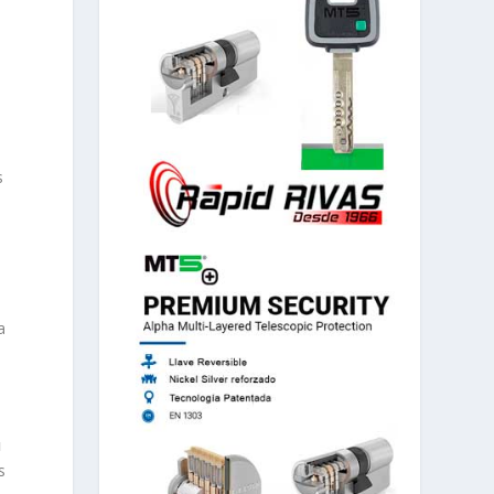
s
a
u
s