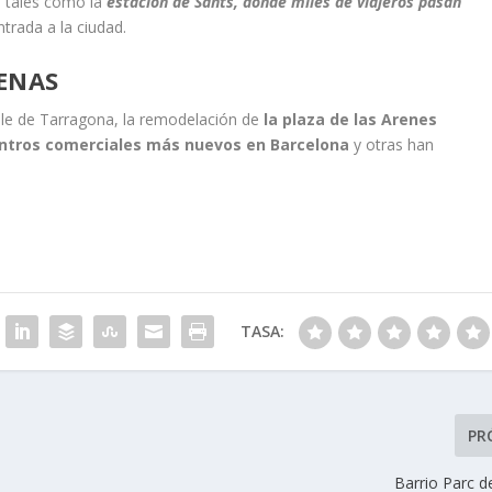
as tales como la
estación de Sants, donde miles de viajeros pasan
ntrada a la ciudad.
ENAS
alle de Tarragona, la remodelación de
la plaza de las Arenes
centros comerciales más nuevos en Barcelona
y otras han
TASA:
PR
Barrio Parc d