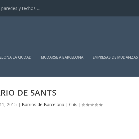
paredes y techos ...
ELONA LA CIUDAD
MUDARSE A BARCELONA
EMPRESAS DE MUDANZAS
RIO DE SANTS
11, 2015
|
Barrios de Barcelona
|
0
|