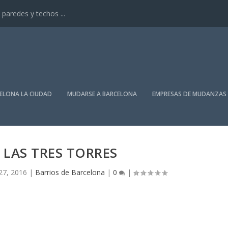
paredes y techos ...
ELONA LA CIUDAD
MUDARSE A BARCELONA
EMPRESAS DE MUDANZAS
 LAS TRES TORRES
27, 2016
|
Barrios de Barcelona
|
0
|