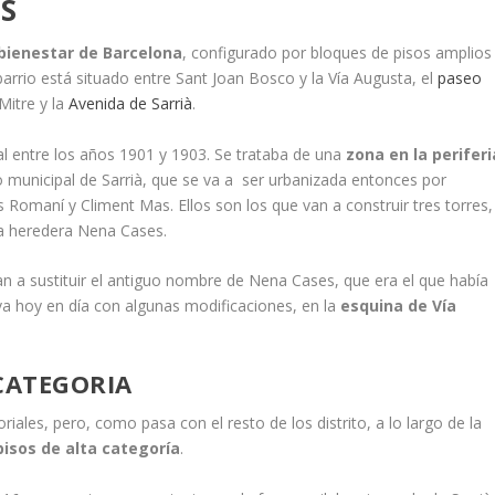
S
 bienestar de Barcelona
, configurado por bloques de pisos amplios
 barrio está situado entre Sant Joan Bosco y la Vía Augusta, el
paseo
Mitre y la
Avenida de Sarrià
.
l entre los años 1901 y 1903. Se trataba de una
zona en la periferi
no municipal de Sarrià, que se va a ser urbanizada entonces por
s Romaní y Climent Mas. Ellos son los que van a construir tres torres,
la heredera Nena Cases.
an a sustituir el antiguo nombre de Nena Cases, que era el que había
erva hoy en día con algunas modificaciones, en la
esquina de Vía
CATEGORIA
riales, pero, como pasa con el resto de los distrito, a lo largo de la
pisos de alta categoría
.