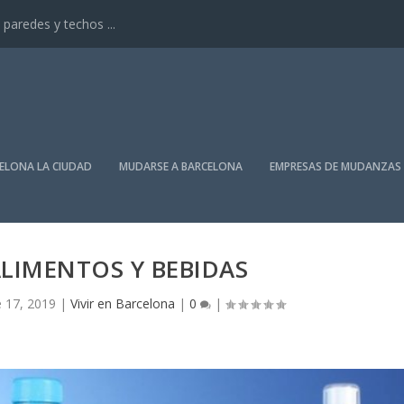
paredes y techos ...
ELONA LA CIUDAD
MUDARSE A BARCELONA
EMPRESAS DE MUDANZAS
LIMENTOS Y BEBIDAS
 17, 2019
|
Vivir en Barcelona
|
0
|