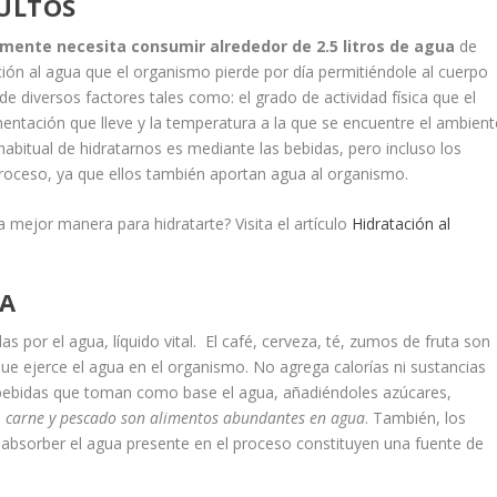
DULTOS
mente necesita consumir alrededor de 2.5 litros de agua
de
ción al agua que el organismo pierde por día permitiéndole al cuerpo
 diversos factores tales como: el grado de actividad física que el
limentación que lleve y la temperatura a la que se encuentre el ambient
bitual de hidratarnos es mediante las bebidas, pero incluso los
roceso, ya que ellos también aportan agua al organismo.
a mejor manera para hidratarte? Visita el artículo
Hidratación al
UA
 por el agua, líquido vital. El café, cerveza, té, zumos de fruta son
 que ejerce el agua en el organismo. No agrega calorías ni sustancias
s bebidas que toman como base el agua, añadiéndoles azúcares,
s, carne y pescado son alimentos abundantes en agua
. También, los
l absorber el agua presente en el proceso constituyen una fuente de